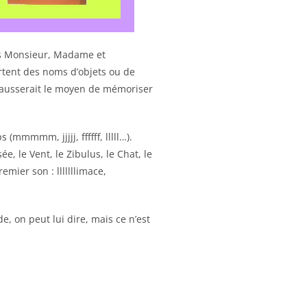
les Monsieur, Madame et
ortent des noms d’objets ou de
fausserait le moyen de mémoriser
mmmmm, jjjjj, ffffff, lllll…).
ée, le Vent, le Zibulus, le Chat, le
emier son : lllllllimace,
, on peut lui dire, mais ce n’est