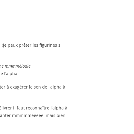
je peux prêter les figurines si
 une mmmmélodie
e l’alpha.
iter à exagérer le son de l’alpha à
ivrer il faut reconnaître l’alpha à
s chanter mmmmmeeeee, mais bien