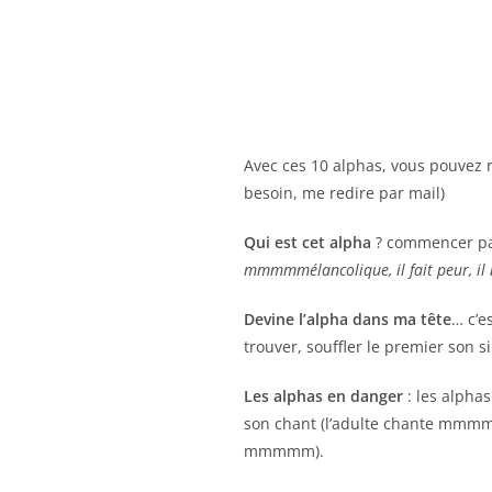
Avec ces 10 alphas, vous pouvez r
besoin, me redire par mail)
Qui est cet alpha
? commencer par
mmmmmélancolique, il fait peur, i
Devine l’alpha dans ma tête
… c’e
trouver, souffler le premier son si
Les alphas en danger
: les alphas
son chant (l’adulte chante mmmm
mmmmm).