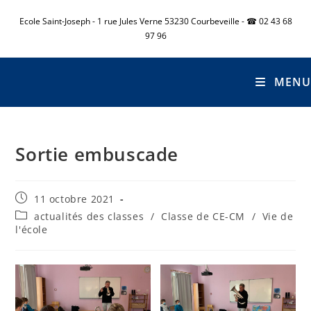
Ecole Saint-Joseph - 1 rue Jules Verne 53230 Courbeveille - ☎ 02 43 68
97 96
MENU
Sortie embuscade
11 octobre 2021
actualités des classes
/
Classe de CE-CM
/
Vie de
l'école